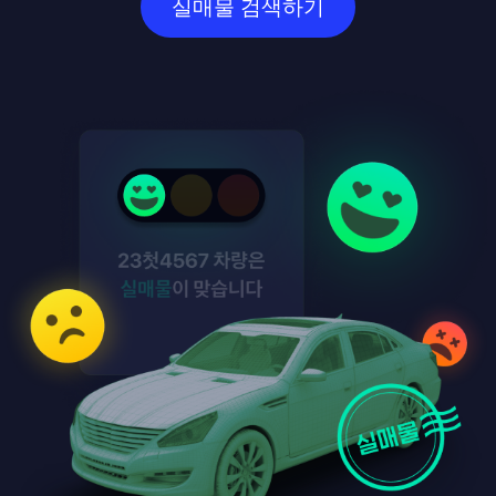
실매물 검색하기
NEW
175마25** · 링컨 코세어
실매물
NEW
259노83**
허위매물
NEW
816루68** · 현대 포터2
실매물
NEW
61머41** · 기아 EV3
실매물
NEW
386모71** · 현대 LF 쏘나타
허위매물
NEW
289거31** · 벤츠 A-클래스 4세대
실매물
NEW
291노67** · 제네시스 G70
허위매물
NEW
06두01** · 르노코리아 SM6
실매물