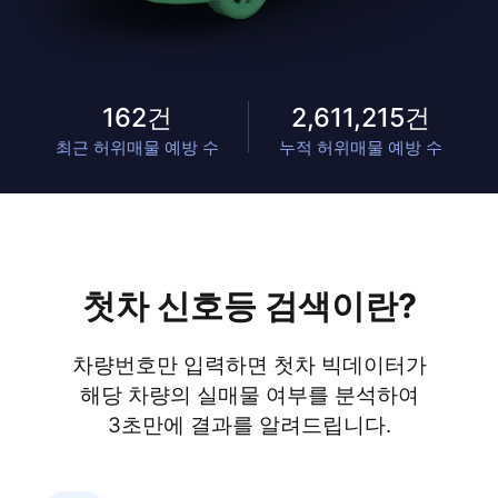
NEW
242마89** · 기아 셀토스
실매물
162
건
2,611,215
건
NEW
128다51** · 벤츠 C-클래스 5세대
실매물
최근 허위매물 예방 수
누적 허위매물 예방 수
NEW
268보26** · 링컨 노틸러스 2세대
실매물
NEW
320누17** · 노틸러스(CDX707) 2.0 가솔린 Rese
첫차 신호등 검색이란?
차량번호만 입력하면 첫차 빅데이터가
해당 차량의 실매물 여부를 분석하여
3초만에 결과를 알려드립니다.