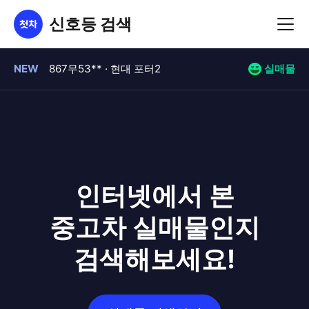
신호등 검색
NEW
56로31** · 르노코리아 SM6
실매물
NEW
867무53** · 현대 포터2
실매물
NEW
03거98** · KG모빌리티 티볼리 아머
실매물
NEW
824고44** · 현대 포터2
실매물
인터넷에서 본
NEW
810구35** · 현대 포터2
실매물
중고차 실매물인지
NEW
96러87** · 현대 포터2
실매물
검색해보세요!
NEW
07머72** · 현대 아이오닉9
실매물